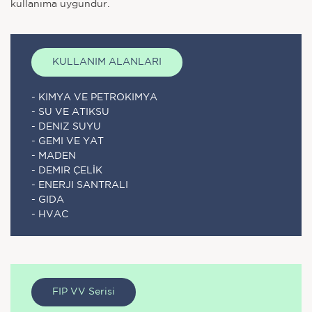
kullanıma uygundur.
KULLANIM ALANLARI
- KIMYA VE PETROKIMYA
- SU VE ATIKSU
- DENIZ SUYU
- GEMI VE YAT
- MADEN
- DEMIR ÇELİK
- ENERJI SANTRALI
- GIDA
- HVAC
FIP VV Serisi