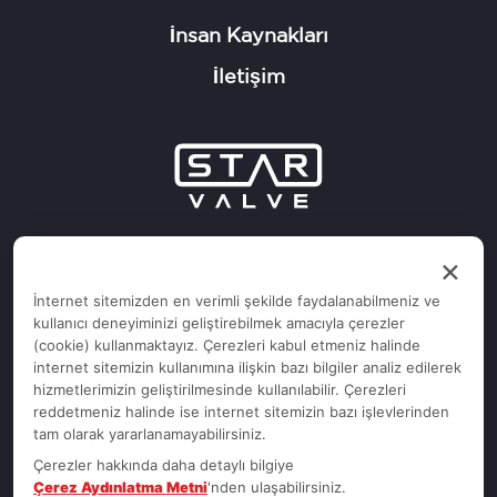
İnsan Kaynakları
İletişim
Adres :
×
Kocaeli KOBİ OSB.
İnternet sitemizden en verimli şekilde faydalanabilmeniz ve
Köseler Mh. 3. Cad. No: 3 - 41455
kullanıcı deneyiminizi geliştirebilmek amacıyla çerezler
Dilovası / KOCAELİ / TÜRKİYE
(cookie) kullanmaktayız. Çerezleri kabul etmeniz halinde
Tel :
+90 216 593 20 33
internet sitemizin kullanımına ilişkin bazı bilgiler analiz edilerek
hizmetlerimizin geliştirilmesinde kullanılabilir. Çerezleri
reddetmeniz halinde ise internet sitemizin bazı işlevlerinden
tam olarak yararlanamayabilirsiniz.
Çerezler hakkında daha detaylı bilgiye
Çerez Aydınlatma Metni
'nden ulaşabilirsiniz.
Gizlilik Politikası
Çerez Politikası
K.V.K.K.