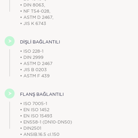
• DIN 8063,
• NF T54-028,
• ASTM D 2467,
• JIS K 6743
DİŞLİ BAĞLANTILI
• ISO 228-1
• DIN 2999
• ASTM D 2467
• JIS B 0203
• ASTM F 439
FLANŞ BAĞLANTILI
• ISO 7005-1
• EN ISO 1452
• EN ISO 15493
• EN558-1 (DN10-DN50)
• DIN2501
• ANSIB.16.5 cl.150