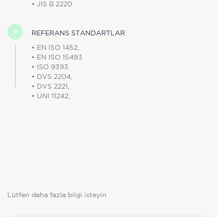
• JIS B 2220
REFERANS STANDARTLAR
• EN ISO 1452,
• EN ISO 15493
• ISO 9393
• DVS 2204,
• DVS 2221,
• UNI 11242,
Lütfen daha fazla bilgi isteyin