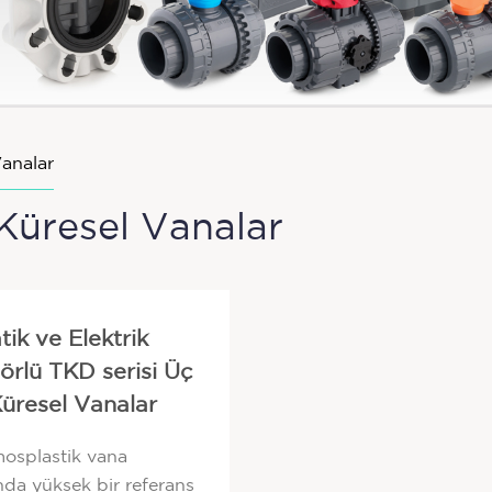
Vanalar
 Küresel Vanalar
ik ve Elektrik
örlü TKD serisi Üç
Küresel Vanalar
mosplastik vana
nda yüksek bir referans