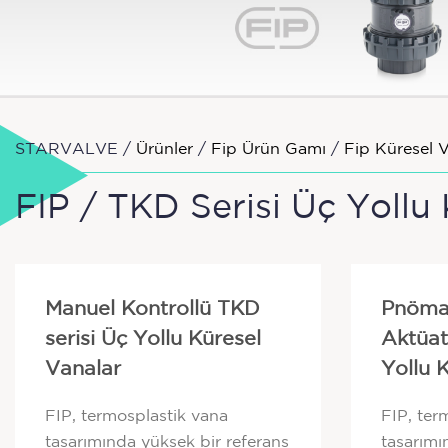
STARVALVE /
Ürünler
/
Fip Ürün Gamı
/
Fip Küresel 
FIP / TKD Serisi Üç Yollu
Manuel Kontrollü TKD
Pnömat
serisi Üç Yollu Küresel
Aktüat
Vanalar
Yollu 
FIP, termosplastik vana
FIP, ter
tasarımında yüksek bir referans
tasarımı