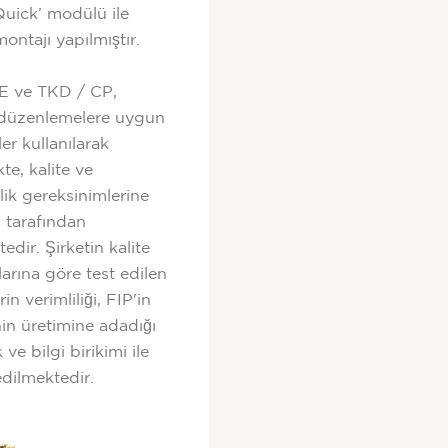
uick’ modülü ile
ontajı yapılmıştır.
E ve TKD / CP,
düzenlemelere uygun
er kullanılarak
te, kalite ve
rlik gereksinimlerine
 tarafından
edir. Şirketin kalite
larına göre test edilen
rin verimliliği, FIP'in
nin üretimine adadığı
ve bilgi birikimi ile
edilmektedir.