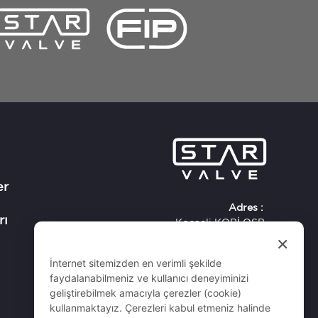
er
Adres :
rı
Kocaeli KOBİ OSB.
×
Köseler Mh. 3. Cad. No: 3 - 41455
Dilovası / KOCAELİ / TÜRKİYE
İnternet sitemizden en verimli şekilde
Tel :
+90 216 593 20 33
faydalanabilmeniz ve kullanıcı deneyiminizi
geliştirebilmek amacıyla çerezler (cookie)
kullanmaktayız. Çerezleri kabul etmeniz halinde