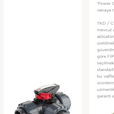
‘Power Q
vanaya m
TKD / C
mevcut 
aktüatörl
üretilmek
güvenili
göre FIP
seçilmekt
standart
bu valfle
ürünleri
uzmanlık 
garanti 