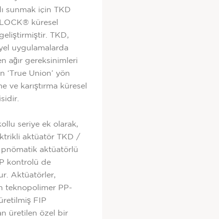
dı sunmak için TKD
LOCK® küresel
geliştirmiştir. TKD,
yel uygulamalarda
en ağır gereksinimleri
an ‘True Union’ yön
me ve karıştırma küresel
sidir.
ollu seriye ek olarak,
ktrikli aktüatör TKD /
 pnömatik aktüatörlü
P kontrolü de
r. Aktüatörler,
 teknopolimer PP-
retilmiş FIP
n üretilen özel bir