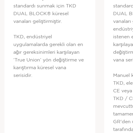
standardı sunmak için TKD
standar
DUAL BLOCK® küresel
DUAL B
vanaları geliştirmiştir.
vanaları 
endüstri
TKD, endüstriyel
istenen 
uygulamalarda gerekli olan en
karşılay
ağır gereksinimleri karşılayan
değiştir
‘True Union’ yön değiştirme ve
vana seri
karıştırma küresel vana
serisidir.
Manuel k
TKD, ele
CE veya
TKD / C
mevcuttu
tamamen
GR'den ü
tarafında